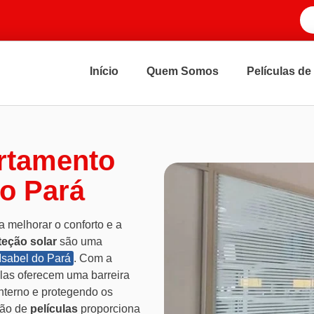
Início
Quem Somos
Películas de
artamento
do Pará
 melhorar o conforto e a
teção solar
são uma
Isabel do Pará
. Com a
ulas oferecem uma barreira
interno e protegendo os
ção de
películas
proporciona