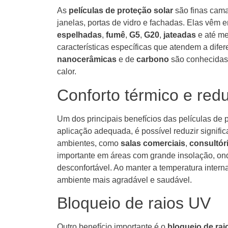
As
películas de proteção solar
são finas cama
janelas, portas de vidro e fachadas. Elas vêm
espelhadas
,
fumê
,
G5
,
G20
,
jateadas
e até m
características específicas que atendem a dife
nanocerâmicas
e de
carbono
são conhecidas 
calor.
Conforto térmico e red
Um dos principais benefícios das películas de 
aplicação adequada, é possível reduzir signifi
ambientes, como
salas comerciais
,
consultór
importante em áreas com grande insolação, ond
desconfortável. Ao manter a temperatura inter
ambiente mais agradável e saudável.
Bloqueio de raios UV
Outro benefício importante é o
bloqueio de ra