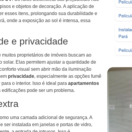
Pelícu
isos e objetos de decoração. A aplicação de
er esses itens, prolongando sua durabilidade e
Pelícu
á, onde a exposição ao sol é intensa, essa
Instal
Pará
de e privacidade
Pelícu
 muitos proprietários de imóveis buscam ao
o solar. Elas permitem ajustar a quantidade de
conforto visual sem abrir mão da iluminação
ecem
privacidade
, especialmente as opções fumê
para o interior. Isso é ideal para
apartamentos
s edificações pode ser um problema.
extra
como uma camada adicional de segurança. A
ser instalada em janelas e portas de vidro,
nte, a entrada de intrusos. Isso é