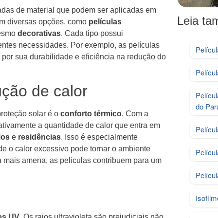
das de material que podem ser aplicadas em
Leia t
 em diversas opções, como
películas
esmo
decorativas
. Cada tipo possui
rentes necessidades. Por exemplo, as películas
Pelícu
por sua durabilidade e eficiência na redução do
Pelícu
ução de calor
Pelícu
do Par
proteção solar é o
conforto térmico
. Com a
cativamente a quantidade de calor que entra em
Pelícu
ios
e
residências
. Isso é especialmente
e o calor excessivo pode tornar o ambiente
Pelícu
na mais amena, as películas contribuem para um
Pelícu
Isofil
ios UV
. Os raios ultravioleta são prejudiciais não