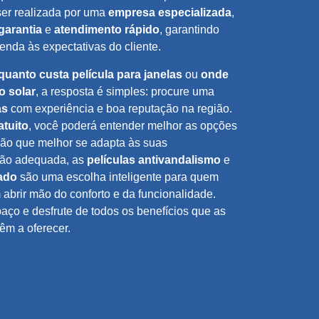
ser realizada por uma
empresa especializada
,
garantia
e
atendimento rápido
, garantindo
enda às expectativas do cliente.
quanto custa película para janelas
ou
onde
o solar
, a resposta é simples: procure uma
as
com experiência e boa reputação na região.
tuito
, você poderá entender melhor as opções
ção que melhor se adapta às suas
ção adequada, as
películas antivandalismo
e
ado
são uma escolha inteligente para quem
 abrir mão do conforto e da funcionalidade.
paço e desfrute de todos os benefícios que as
êm a oferecer.