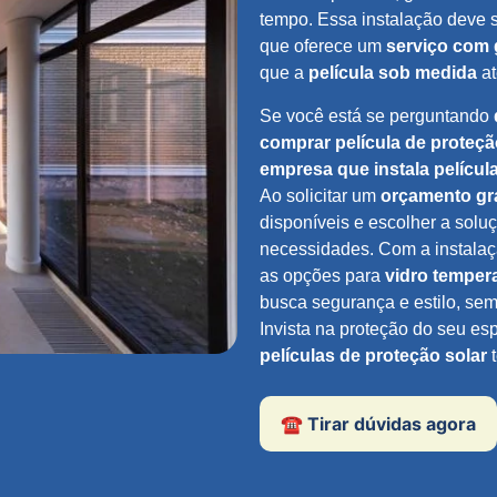
tempo. Essa instalação deve 
que oferece um
serviço com 
que a
película sob medida
at
Se você está se perguntando
comprar película de proteçã
empresa que instala películ
Ao solicitar um
orçamento gra
disponíveis e escolher a solu
necessidades. Com a instala
as opções para
vidro temper
busca segurança e estilo, sem
Invista na proteção do seu es
películas de proteção solar
t
☎️ Tirar dúvidas agora