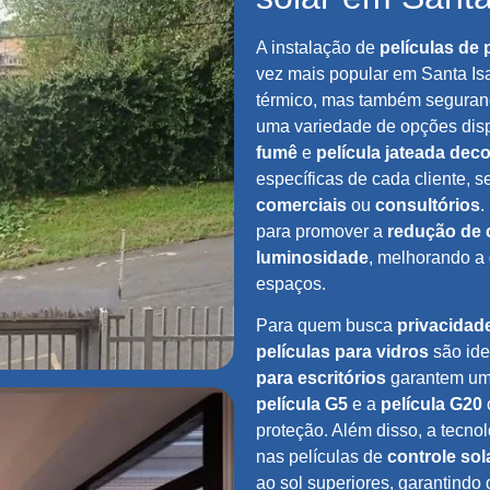
A instalação de
películas de 
vez mais popular em Santa Is
térmico, mas também seguranç
uma variedade de opções dis
fumê
e
película jateada deco
específicas de cada cliente, 
comerciais
ou
consultórios
.
para promover a
redução de 
luminosidade
, melhorando a 
espaços.
Para quem busca
privacidad
películas para vidros
são ide
para escritórios
garantem um 
película G5
e a
película G20
proteção. Além disso, a tecno
nas películas de
controle sol
ao sol superiores, garantindo