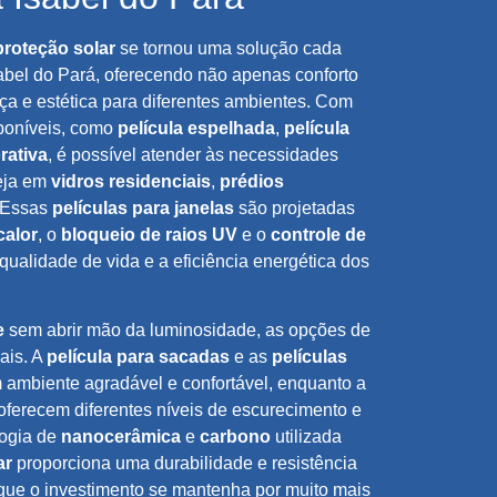
proteção solar
se tornou uma solução cada
abel do Pará, oferecendo não apenas conforto
a e estética para diferentes ambientes. Com
poníveis, como
película espelhada
,
película
rativa
, é possível atender às necessidades
seja em
vidros residenciais
,
prédios
 Essas
películas para janelas
são projetadas
calor
, o
bloqueio de raios UV
e o
controle de
qualidade de vida e a eficiência energética dos
e
sem abrir mão da luminosidade, as opções de
ais. A
película para sacadas
e as
películas
ambiente agradável e confortável, enquanto a
oferecem diferentes níveis de escurecimento e
logia de
nanocerâmica
e
carbono
utilizada
ar
proporciona uma durabilidade e resistência
 que o investimento se mantenha por muito mais