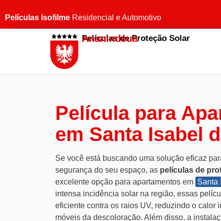
Películas Isofilme
Residencial e Automotivo
Ananindeua
Películas de Proteção Solar
Película para Ap
em Santa Isabel 
Se você está buscando uma solução eficaz para
segurança do seu espaço, as
películas de pro
excelente opção para apartamentos em
Santa 
intensa incidência solar na região, essas pelíc
eficiente contra os raios UV, reduzindo o calor 
móveis da descoloração. Além disso, a instala