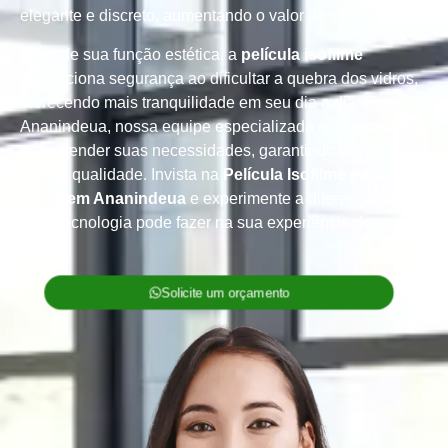
elegante e discreto, aumentando o valor do seu carro.
Além de sua função estética, a
película isofilme
proporciona segurança ao dificultar a quebra dos vidros,
oferecendo mais tranquilidade em seu dia a dia. Em
Ananindeua, nossa equipe especializada está pronta
para atender suas necessidades, garantindo um serviço
de alta qualidade. Invista na
Película Isofilme para
Carro em Ananindeua
e experimente a diferença que
essa tecnologia pode fazer na sua experiência de
dirigir.
Solicite um orçamento