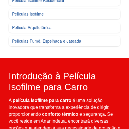
Película Isofilme Residencial
Películas Isofilme
Película Arquitetônica
Películas Fumê, Espelhada e Jateada
Introdução à Película
Isofilme para Carro
A
película isofilme para carro
é uma solução
inovadora que transforma a experiência de dirigir,
proporcionando
conforto térmico
e segurança. Se
você reside em Ananindeua, encontrará diversas
opções que atendem à sua necessidade de proteção e