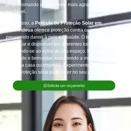
proporcionando um ambiente mais agradável e
saudável.
Além disso, a
Película de Proteção Solar em
Ananindeua
oferece proteção contra os raios UV,
prevenindo danos à pele e à saúde. O
isofilme
é fácil
de aplicar e disponível em diferentes tonalidades,
adaptando-se ao estilo do seu espaço. Invista em
qualidade e bem-estar, escolhendo a melhor opção
para sua casa ou empresa. Experimente a diferença
que a proteção solar pode fazer no seu dia a dia!
Solicite um orçamento