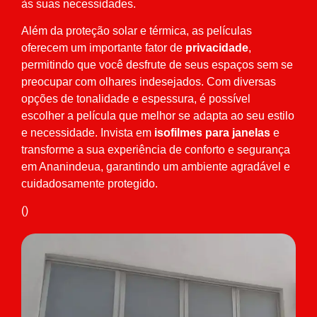
às suas necessidades.
Além da proteção solar e térmica, as películas
oferecem um importante fator de
privacidade
,
permitindo que você desfrute de seus espaços sem se
preocupar com olhares indesejados. Com diversas
opções de tonalidade e espessura, é possível
escolher a película que melhor se adapta ao seu estilo
e necessidade. Invista em
isofilmes para janelas
e
transforme a sua experiência de conforto e segurança
em Ananindeua, garantindo um ambiente agradável e
cuidadosamente protegido.
()