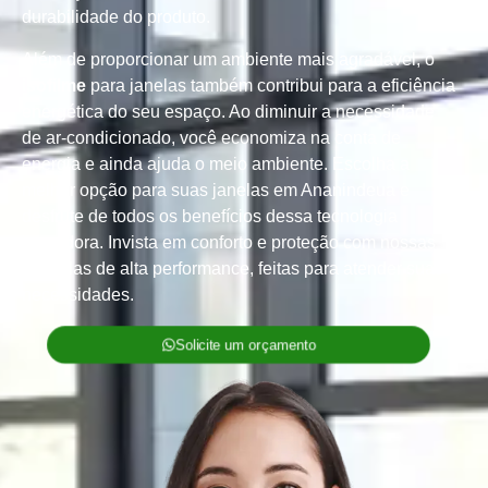
durabilidade do produto.
Além de proporcionar um ambiente mais agradável, o
isofilme
para janelas também contribui para a eficiência
energética do seu espaço. Ao diminuir a necessidade
de ar-condicionado, você economiza na conta de
energia e ainda ajuda o meio ambiente. Escolha a
melhor opção para suas janelas em Ananindeua e
desfrute de todos os benefícios dessa tecnologia
inovadora. Invista em conforto e proteção com nossas
películas de alta performance, feitas para atender suas
necessidades.
Solicite um orçamento