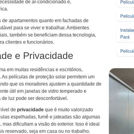
Pelícu
ecessidade de ar-condicionado e,
ica.
Pelícu
as de apartamentos quanto em fachadas de
dável para se viver e trabalhar. Ambientes
Instal
iais, também se beneficiam dessa tecnologia,
Pará
 clientes e funcionários.
Pelícu
ade e Privacidade
a em muitas residências e escritórios,
 As películas de proteção solar permitem um
itando que os moradores ajustem a quantidade de
ente útil em janelas de vidro temperado e
 de luz pode ser desconfortável.
nível de
privacidade
que é muito valorizado
culas espelhadas, fumê e jateadas são algumas
mas dificultam a visão do exterior. Isso é ideal
s reservado, seja em casa ou no trabalho.