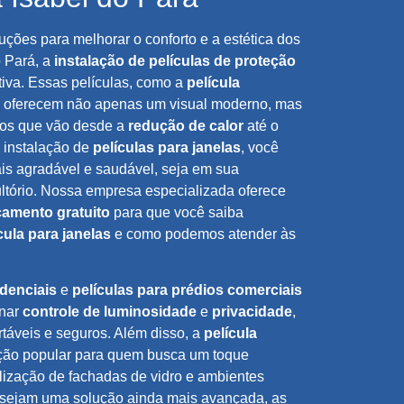
ções para melhorar o conforto e a estética dos
 Pará, a
instalação de películas de proteção
tiva. Essas películas, como a
película
, oferecem não apenas um visual moderno, mas
ios que vão desde a
redução de calor
até o
 instalação de
películas para janelas
, você
is agradável e saudável, seja em sua
sultório. Nossa empresa especializada oferece
çamento gratuito
para que você saiba
cula para janelas
e como podemos atender às
idenciais
e
películas para prédios comerciais
onar
controle de luminosidade
e
privacidade
,
táveis e seguros. Além disso, a
película
ão popular para quem busca um toque
alização de fachadas de vidro e ambientes
esejam uma solução ainda mais avançada, as