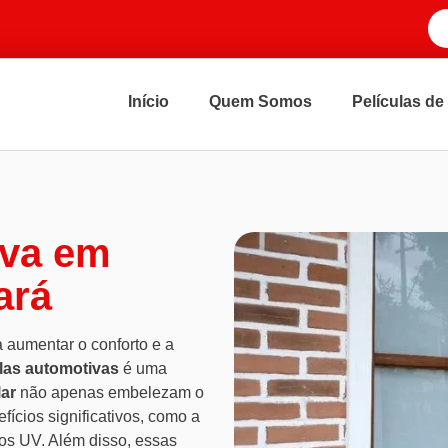
Início
Quem Somos
Películas de
iva em
ará
 aumentar o conforto e a
ulas automotivas
é uma
lar
não apenas embelezam o
ícios significativos, como a
ios UV. Além disso, essas