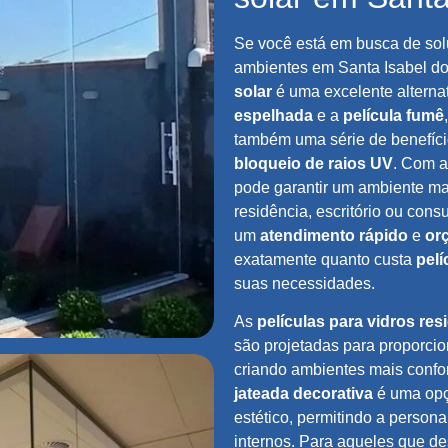
Se você está em busca de solu
ambientes em Santa Isabel do
solar
é uma excelente alterna
espelhada
e a
película fumê
também uma série de benefíc
bloqueio de raios UV
. Com a
pode garantir um ambiente ma
residência, escritório ou con
um
atendimento rápido
e
or
exatamente quanto custa
pelí
suas necessidades.
As
películas para vidros res
são projetadas para proporci
criando ambientes mais confor
jateada decorativa
é uma opç
estético, permitindo a person
internos. Para aqueles que d