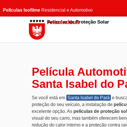
Películas Isofilme
Residencial e Automotivo
Ananindeua
Películas de Proteção Solar
Película Automot
Santa Isabel do P
Se você está em
Santa Isabel do Pará
e busca
proteção do seu veículo, a instalação de
pelíc
excelente opção. As
películas de proteção so
visual do seu carro, mas também oferecem benef
redução do calor interno e a proteção contra ra