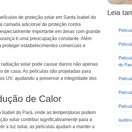
Leia t
películas de proteção solar em Santa Isabel do
ma camada adicional de proteção contra
Pelícu
 é especialmente importante em áreas com grande
gurança é uma preocupação constante. Além
Pelícu
 proteger estabelecimentos comerciais e
Pelícu
do Par
A radiação solar pode causar danos não apenas
o de casa. As películas são projetadas para
Pelícu
os UV, ajudando a preservar a integridade dos
Pelícu
dução de Calor
Pelícu
a Isabel do Pará, onde as temperaturas podem
Isofil
ção solar contribui significativamente para a
tir a luz solar, as películas ajudam a manter a