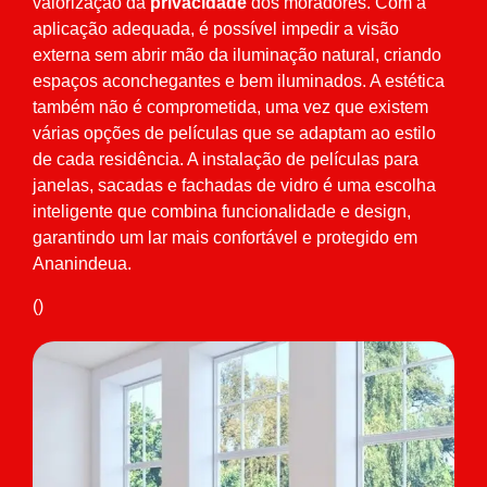
valorização da
privacidade
dos moradores. Com a
aplicação adequada, é possível impedir a visão
externa sem abrir mão da iluminação natural, criando
espaços aconchegantes e bem iluminados. A estética
também não é comprometida, uma vez que existem
várias opções de películas que se adaptam ao estilo
de cada residência. A instalação de películas para
janelas, sacadas e fachadas de vidro é uma escolha
inteligente que combina funcionalidade e design,
garantindo um lar mais confortável e protegido em
Ananindeua.
()