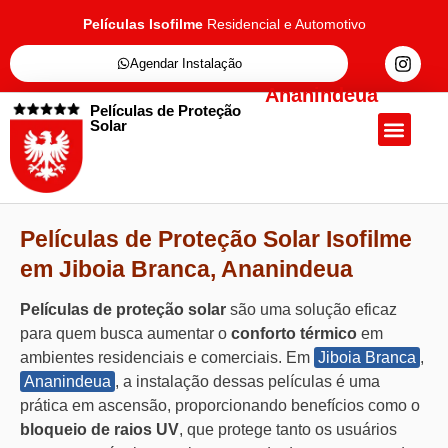
Películas Isofilme
Residencial e Automotivo
Agendar Instalação
Ananindeua
Películas de Proteção
Solar
Quem Somos
Películas de Proteçã
Fale Conosc
Películas de Proteção Solar Isofilme
em Jiboia Branca, Ananindeua
Películas de proteção solar
são uma solução eficaz
para quem busca aumentar o
conforto térmico
em
ambientes residenciais e comerciais. Em
Jiboia Branca
,
Ananindeua
, a instalação dessas películas é uma
prática em ascensão, proporcionando benefícios como o
bloqueio de raios UV
, que protege tanto os usuários