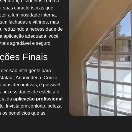
e segurança. Modelos como a
 suas características que
ter a luminosidade interna.
am fachadas e vitrines, mas
a, reduzindo a necessidade de
 a aplicação adequada, você
ais agradável e seguro.
ções Finais
 decisão inteligente para
Atalaia, Ananindeua. Com a
culas decorativas, é possível
s necessidades de estética e
cia da
aplicação profissional
to. Invista em conforto, beleza
s os benefícios que as