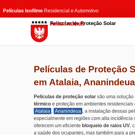
Películas Isofilme
Residencial e Automotivo
Ananindeua
Películas de Proteção Solar
Películas de Proteção S
em Atalaia, Ananindeua
Películas de proteção solar
são uma solução e
térmico
e proteção em ambientes residenciais 
Atalaia
,
Ananindeua
, a instalação dessas pel
especialmente em regiões com alta incidência s
oferecem um eficiente
bloqueio de raios UV
, 
a saúde dos ocupantes, mas também para a pr