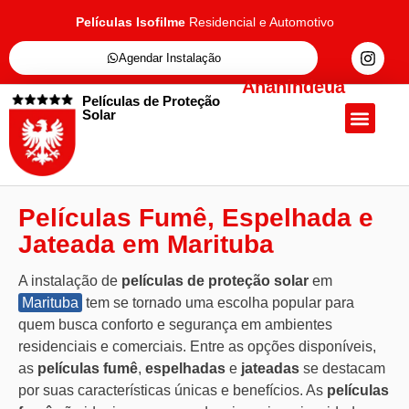
Películas Isofilme
Residencial e Automotivo
Agendar Instalação
Ananindeua
Películas de Proteção
Solar
Quem Somos
Películas de Proteçã
Fale Conosc
Películas Fumê, Espelhada e
Jateada em Marituba
A instalação de
películas de proteção solar
em
Marituba
tem se tornado uma escolha popular para
quem busca conforto e segurança em ambientes
residenciais e comerciais. Entre as opções disponíveis,
as
películas fumê
,
espelhadas
e
jateadas
se destacam
por suas características únicas e benefícios. As
películas