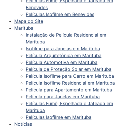
Películas Fumê, Espelhada e Jateada em
Benevides
Películas Isofilme em Benevides
Mapa do Site
Marituba
Instalação de Película Residencial em
Marituba
Isofilme para Janelas em Marituba
Película Arquitetônica em Marituba
Película Automotiva em Marituba
Película de Proteção Solar em Marituba
Película Isofilme para Carro em Marituba
Película Isofilme Residencial em Marituba
Película para Apartamento em Marituba
Película para Janelas em Marituba
Películas Fumê, Espelhada e Jateada em
Marituba
Películas Isofilme em Marituba
Notícias