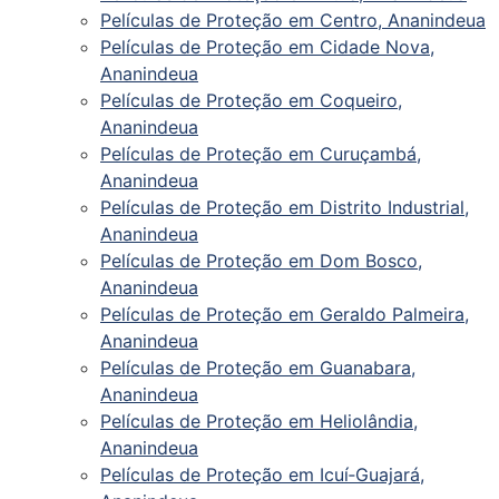
Películas de Proteção em Centro, Ananindeua
Películas de Proteção em Cidade Nova,
Ananindeua
Películas de Proteção em Coqueiro,
Ananindeua
Películas de Proteção em Curuçambá,
Ananindeua
Películas de Proteção em Distrito Industrial,
Ananindeua
Películas de Proteção em Dom Bosco,
Ananindeua
Películas de Proteção em Geraldo Palmeira,
Ananindeua
Películas de Proteção em Guanabara,
Ananindeua
Películas de Proteção em Heliolândia,
Ananindeua
Películas de Proteção em Icuí‑Guajará,